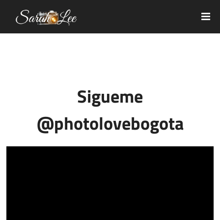
Sigueme
@photolovebogota