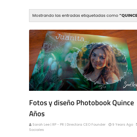
Mostrando las entradas etiquetadas como
QUINC
Fotos y diseño Photobook Quince
Años
Sarah Lee | RP - PR | Directora CEO Founder
9 Years Ago
Sociales