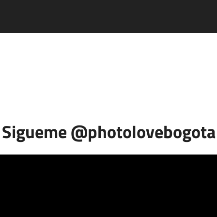
CIALES
RETRATOS
PHOTOBOOKS
GASTRONOMIA
PRODU
Sigueme @photolovebogota