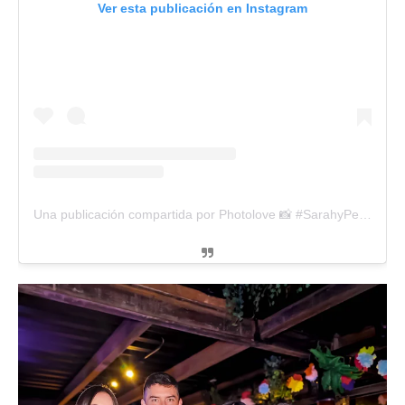
Ver esta publicación en Instagram
Una publicación compartida por Photolove 📸 #SarahyPekz (@photolovebogota)