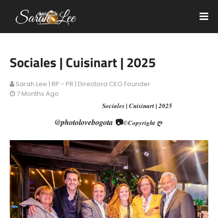
Sociales | Cuisinart | 2025
Sarah Lee | RP - PR | Directora CEO Founder
7 Months Ago
Sociales | Cuisinart | 2025
📷
@photolovebogota
©Copyright ღ