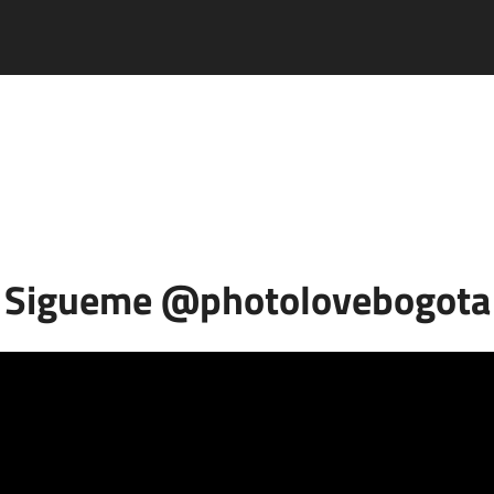
CIALES
RETRATOS
PHOTOBOOKS
GASTRONOMIA
PRODU
Sigueme @photolovebogota