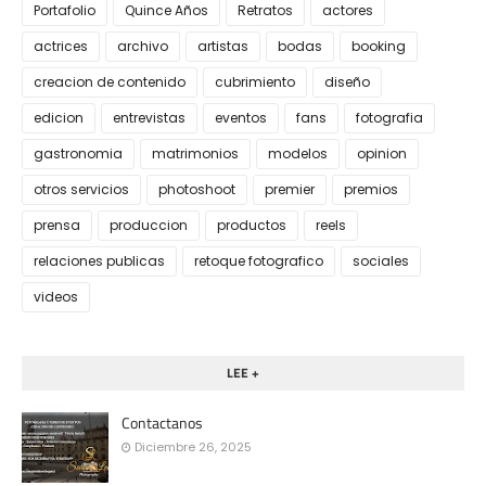
Portafolio
Quince Años
Retratos
actores
actrices
archivo
artistas
bodas
booking
creacion de contenido
cubrimiento
diseño
edicion
entrevistas
eventos
fans
fotografia
gastronomia
matrimonios
modelos
opinion
otros servicios
photoshoot
premier
premios
prensa
produccion
productos
reels
relaciones publicas
retoque fotografico
sociales
videos
LEE +
Contactanos
Diciembre 26, 2025