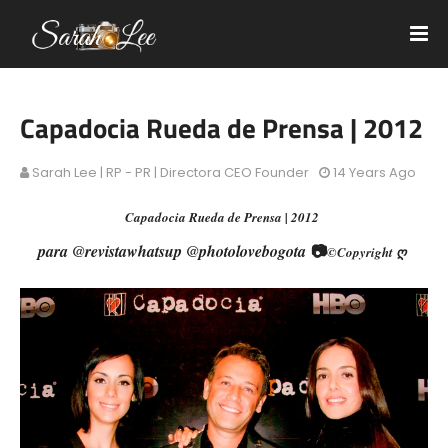
Capadocia Rueda de Prensa | 2012
Sarah Lee | RP - PR | Directora CEO Founder
14 Years Ago
Capadocia Rueda de Prensa | 2012
📷
para @revistawhatsup @photolovebogota
©Copyright ღ