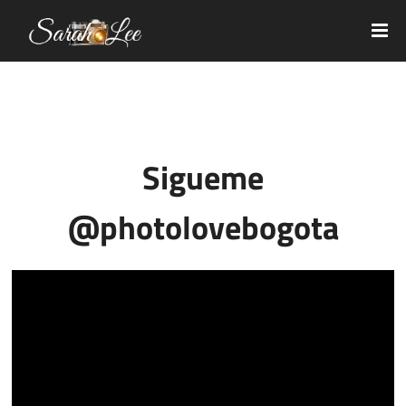
Sigueme
@photolovebogota